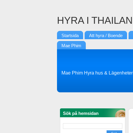
HYRA I THAILA
Startsida
Att hyra / Boende
Mae Phim
Mae Phim Hyra hus & Lägenheter
Sök på hemsidan