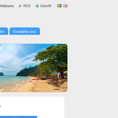
ebbkarta
RSS
Utskrift
ter
Kontakta oss
g