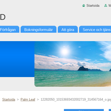
Startsida
W
ND
Förfrågan
Bokningsformulär
Att göra
Service och tjäns
Startsida
>
Palm Leaf
>
12282050_10153693432002719_314567164_o.jp